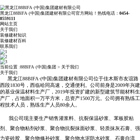
黑龙江88BIFA·(中国)集团建材有限公司官方网站！热线电话：
0454-
8559111
网站主页
关于我们
装修建材知识
装修建材百科
联系我们
当前位置 :
88BIFA·(中国)集团
>
关于我们
关于我们
黑龙江88BIFA·(中国)集团建材有限公司
位于佳木斯市友谊路
西段1830号，西临哈同高速，交通便利。公司前身是2009年兴建
的基业保温材料生产厂，2019年投资扩建的新型建筑节能材料生
产厂，占地面积一万平方米，总资产1500万元。公司拥有熟练工
程技术人员，熟练生产人员80余人。
我公司现主要生产销售灌浆料、抗裂保温砂浆、苯板胶粘
剂、聚合物粘剂砂浆、聚合物抗裂抹面砂浆、轻质抹灰石膏、强
力瓷砖胶、聚合物修补砂浆、聚合物水泥防水砂浆、石膏自流