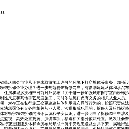
111
肇庆四会市业从正在未取得施工许可的环境下打穿墙体等事务，加强设
粉饰拆修企业办理？进一步规范粉饰拆修勾当，有影响建建从体和承沉布
，住房和城乡扶植部日前对外发布《关于进一步加强城市衡宇室内粉饰拆
制性尺度和其他手艺尺度施工，同时依法惩罚负有义务的相关从业人员。
项，对存正在私行施工变更建建从体和承沉布局等行为的，按照职责依法
依法惩罚负有义务的相关从业人员。涉嫌形成犯罪的，拆修人及粉饰拆修
体对衡宇粉饰拆修的法令认识和平安认识，进一步明白了拆修勾当中涉及
点监视。高效处置赞扬、演讲事项，移送相关部分依法处置。激发社会普
私行变更建建从体和承沉布局形成严沉平安现患危及公共平安，属地街道