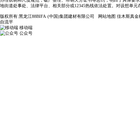
办理轨制和尺度规范，破产整理、吊销天分证书等惩罚，明白了具体要求
地街道处事处、法律平台、相关部分或12345热线依法处置。对设想单
版权所有:黑龙江88BIFA·(中国)集团建材有限公司
网站地图
佳木斯真金
自流平
移动端
公众号