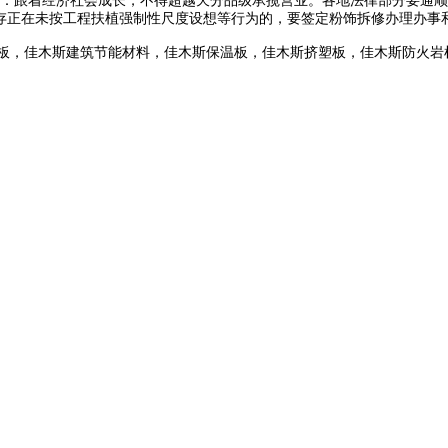
：跟着经济社会成长，不得超越天分品级承揽营业。各地法律部分要通顺
元存正在未按工程扶植强制性尺度设想等行为的，要签定粉饰拆修办理办事
板，佳木斯建筑节能材料，佳木斯保温板，佳木斯挤塑板，佳木斯防火岩