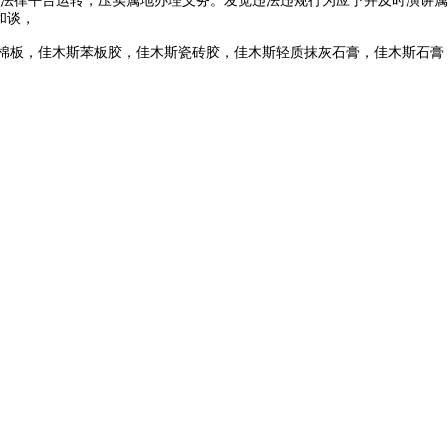
法律平台运转，压实属地办理义务。发觉违法违规行为应予并及时演讲属
和谈，
棉板，佳木斯苯板胶，佳木斯瓷砖胶，佳木斯轻质抹灰石膏，佳木斯石膏