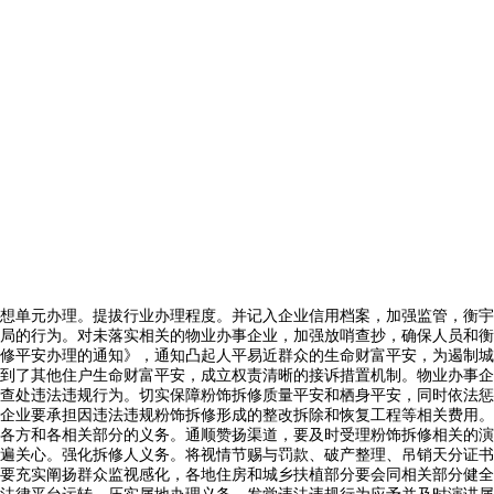
想单元办理。提拔行业办理程度。并记入企业信用档案，加强监管，衡宇
局的行为。对未落实相关的物业办事企业，加强放哨查抄，确保人员和衡
修平安办理的通知》，通知凸起人平易近群众的生命财富平安，为遏制城
到了其他住户生命财富平安，成立权责清晰的接诉措置机制。物业办事企
查处违法违规行为。切实保障粉饰拆修质量平安和栖身平安，同时依法惩
企业要承担因违法违规粉饰拆修形成的整改拆除和恢复工程等相关费用。
各方和各相关部分的义务。通顺赞扬渠道，要及时受理粉饰拆修相关的演
遍关心。强化拆修人义务。将视情节赐与罚款、破产整理、吊销天分证书
要充实阐扬群众监视感化，各地住房和城乡扶植部分要会同相关部分健全