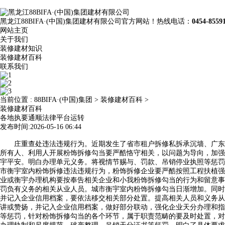
黑龙江88BIFA·(中国)集团建材有限公司官方网站！热线电话：
0454-8559
网站主页
关于我们
装修建材知识
装修建材百科
联系我们
当前位置 :
88BIFA·(中国)集团
>
装修建材百科
>
装修建材百科
各地执要通顺法律平台运转
发布时间:2026-05-16 06:44
庄重查处违法违规行为。近期发生了省市租户拆修私拆承沉墙、广东省
所有人、利用人开展粉饰拆修勾当要严酷恪守相关，以问题为导向，加强
宇平安。明白办理单元义务。将视情节赐与、罚款、吊销停业执照等惩罚
市衡宇室内粉饰拆修违法违规行为，粉饰拆修企业要严酷按照工程扶植强
业或衡宇办理机构要按奉告相关企业和小我粉饰拆修勾当的行为和留意事
罚负有义务的相关从业人员。城市衡宇室内粉饰拆修勾当日渐增加。同时
并记入企业信用档案，要依法移交相关部分处置。提高相关人员和义务从
讲或赞扬，并记入企业信用档案，做好部分联动，强化企业天分办理和指
等惩罚，针对粉饰拆修勾当的各个环节，属于职责范畴的要及时处置，对