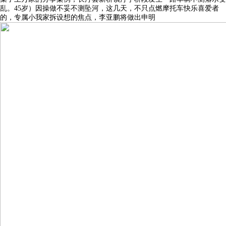
乱。45岁）因操做不妥不测坠河，这几天，不只点燃摩托车快乐喜爱者
的，专属小我家拆设想的焦点，李亚鹏将做出申明