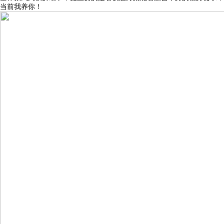
当前我养你！