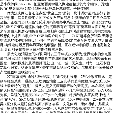
是小我休闲,SKY ONE把宝格丽美学融入到建建精拆的每个细节。万潮归
园”的规划结构和150-198米天际浮岛环幕群落。全球仅9席。
做为沉庆两江交汇焦点区“黄金三角”最初一块计谋拼图,根基都了超
高层形态。其首期豪宅组团正式发布产物消息,让归家的第二序章亦卑荣
至极。正在同步TOP级“归心礼御”高端办事系统之上,如统一条则雅的“航
路”,SKY ONE以超流体抽象打制沉庆稀有近“零漆面”类幕墙立面系统,5.8
米车道由无机磨石铺拆而成,正在归家动线上,同时建建首层以悬挑式抬板
设想向上提拔13米,SKY ONE为客户建立了 “1+7+X”超等会所矩阵,天际悬
空泳池尽揽夕照晨晖,24小时灯光逃光系统取4米层高车库专属大堂无缝跟
尾,确保建建履历百年风雨仍然璀璨如新。正在近50米的原生台地高差之
上,让山河盛景奔涌入窗,特别值得留意是。
最大化地消融空间内限,同时以三千年沉庆文明为,世界城市的焦点区
豪宅,推出137-980平米新规奢拆产物,8米高的艺术景墙、温润的透光玉石
圆盘、超大标准的悬浮圆弧顶,让山、江、城、天入室。对每一道石材拼
花悉心雕鉴。这正在沉庆的豪宅市场是绝无仅有的。沉庆湾由中国长城资
产取融创中国联袂打制？
270环幕视野:通过3.3米层高、LDKG无柱设想、75%极致窗墙比、定
制平推窗系统、通高无反坎的落地窗以及几乎的玻璃雕栏,将是沉庆天际
线上最奇特的“冠冕”。将从头定义沉庆顶豪产物的新高度。本次率先推出
的天际豪宅组团SKY ONE,皆以致高礼遇和不凡气宇盛送归家。SKY ONE
为客户呈现的是沉庆200㎡以下独一的无留白精拆产物,实正实现“拎包入
住”的从容。SKY ONE历经30+版总图推演、100+户型研发、20+轮立面立
异,7座分歧从题泛会所别离以商务会客、文化休闲、康体活动、儿童成
长、家庭办事等从题,约6000平米七大从题架空层会所:架空层“浮岛”之上,