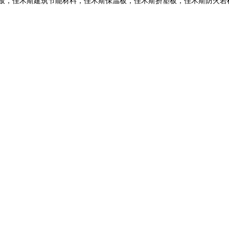
板，佳木斯建筑节能材料，佳木斯保温板，佳木斯挤塑板，佳木斯防火岩