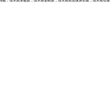
棉板，佳木斯苯板胶，佳木斯瓷砖胶，佳木斯轻质抹灰石膏，佳木斯石膏